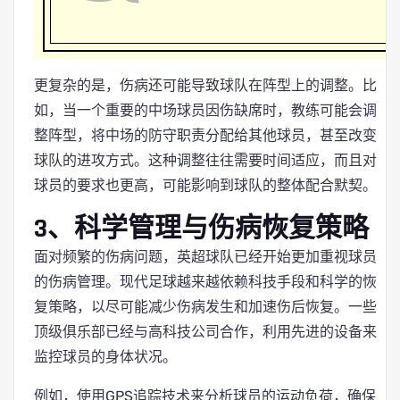
更复杂的是，伤病还可能导致球队在阵型上的调整。比
如，当一个重要的中场球员因伤缺席时，教练可能会调
整阵型，将中场的防守职责分配给其他球员，甚至改变
球队的进攻方式。这种调整往往需要时间适应，而且对
球员的要求也更高，可能影响到球队的整体配合默契。
3、科学管理与伤病恢复策略
面对频繁的伤病问题，英超球队已经开始更加重视球员
的伤病管理。现代足球越来越依赖科技手段和科学的恢
复策略，以尽可能减少伤病发生和加速伤后恢复。一些
顶级俱乐部已经与高科技公司合作，利用先进的设备来
监控球员的身体状况。
例如，使用GPS追踪技术来分析球员的运动负荷，确保