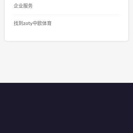
企业服务
找到zoty中欧体育