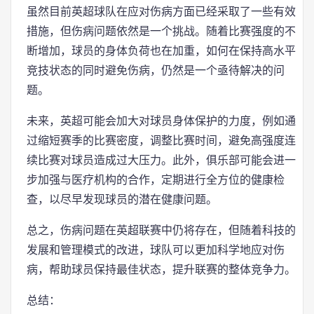
虽然目前英超球队在应对伤病方面已经采取了一些有效
措施，但伤病问题依然是一个挑战。随着比赛强度的不
断增加，球员的身体负荷也在加重，如何在保持高水平
竞技状态的同时避免伤病，仍然是一个亟待解决的问
题。
未来，英超可能会加大对球员身体保护的力度，例如通
过缩短赛季的比赛密度，调整比赛时间，避免高强度连
续比赛对球员造成过大压力。此外，俱乐部可能会进一
步加强与医疗机构的合作，定期进行全方位的健康检
查，以尽早发现球员的潜在健康问题。
总之，伤病问题在英超联赛中仍将存在，但随着科技的
发展和管理模式的改进，球队可以更加科学地应对伤
病，帮助球员保持最佳状态，提升联赛的整体竞争力。
总结：