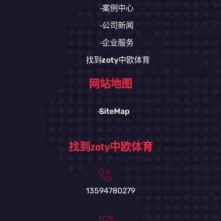
案例中心
公司新闻
企业服务
找到zoty中欧体育
网站地图
SiteMap
找到zoty中欧体育
13594780279