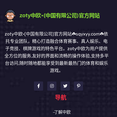
zoty中欧·(中国有限公司)官方网站☘️sqyxyy.com☘️依
托专业团队，精心打造融合体育赛事、真人娱乐、电
子竞技、棋牌游戏的特色平台。zoty中欧为用户提供
全方位的服务,友好的界面和流畅的操作体验,支持多平
台访问,随时随地都能享受到最新最热门的体育和娱乐
游戏。
导航
了解中欧