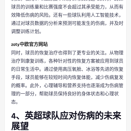
球员的训练量和比赛强度不会超过其承受能力，从而有
效降低伤病的风险。还有一些球队利用人工智能技术，
通过对球员数据的分析来预测可能发生的伤病，并及时
调整训练计划。
zoty中欧官方网站
同时，球员的恢复治疗也得到了更专业的关注。从物理
治疗到康复训练，各种针对性的恢复方案被应用到球员
的日常生活中。通过使用高压氧舱、冰浴等先进的恢复
手段，球员能够在较短时间内恢复体能，减少伤病复发
的概率。此外，心理辅导和营养支持也逐渐成为伤病管
理的一部分，帮助球员保持良好的身体状态和心理状
态。
4、英超球队应对伤病的未来
展望