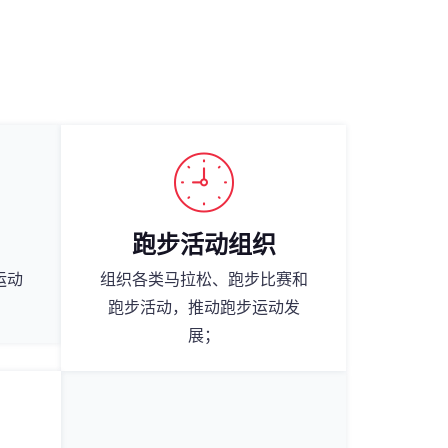
跑步活动组织
运动
组织各类马拉松、跑步比赛和
跑步活动，推动跑步运动发
展；