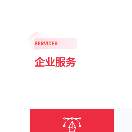
SERVICES
企业服务