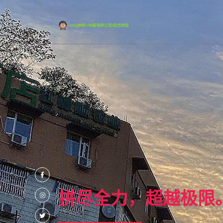
拼尽全力，超越极限