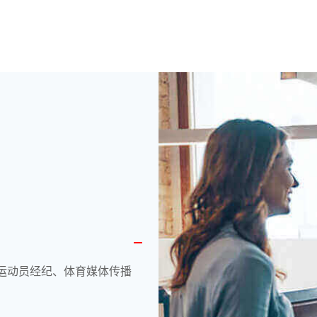
运动员经纪、体育媒体传播
。