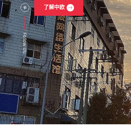
了解中欧
Follow Us: