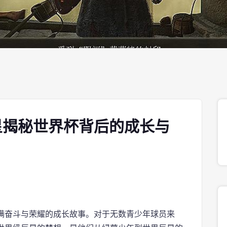
星揭秘世界杯背后的成长与
满奋斗与荣耀的成长故事。对于无数青少年球员来