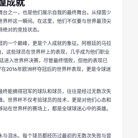
煌成就
舞台之一，也是他们展示自我的最终舞台。从绿茵少
世界杯这一瞬间。在这里，他们不仅要与世界最顶尖
持绝对的竞技状态。
涯的一个巅峰，更是个人成就的象征。阿根廷的马拉
内，这些球员在世界杯上的表现，几乎成为他们职业
根廷进入世界杯决赛，尽管最终惜败，但他的表现已
在2016年欧洲杯夺冠后的世界杯表现，更是令球迷
最终能摘得冠军的球队和球员，往往是经过无数次失
峰。世界杯不仅考验球员的技术，更是对他们心态和
够站在世界杯的赛场上，都是全球球迷心中的英雄。
水与泪水。每个球员都经历过最初的无数次失败与尝