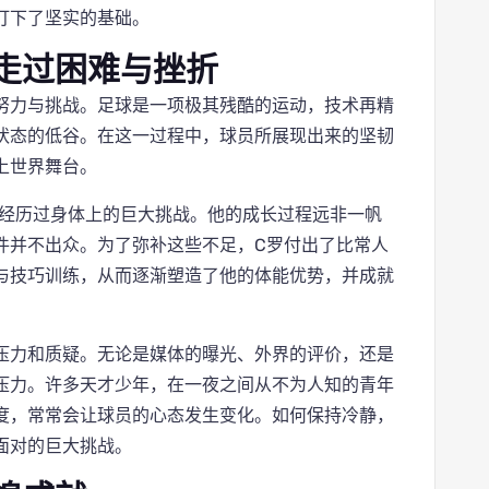
打下了坚实的基础。
走过困难与挫折
努力与挑战。足球是一项极其残酷的运动，技术再精
状态的低谷。在这一过程中，球员所展现出来的坚韧
上世界舞台。
曾经历过身体上的巨大挑战。他的成长过程远非一帆
件并不出众。为了弥补这些不足，C罗付出了比常人
与技巧训练，从而逐渐塑造了他的体能优势，并成就
压力和质疑。无论是媒体的曝光、外界的评价，还是
压力。许多天才少年，在一夜之间从不为人知的青年
度，常常会让球员的心态发生变化。如何保持冷静，
面对的巨大挑战。