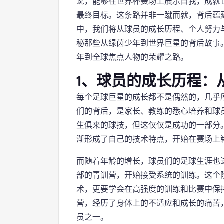
说，能够在世界杯赛场上展示自我，成就
最终目标。这条路并非一蹴而就，背后蕴
中，我们将从球员的成长历程、个人努力
秘那些从绿茵少年到世界巨星的背后故事
年到全球焦点人物的荣耀之路。
1、球员的成长历程：
每个足球巨星的成长都不是偶然的，几乎
们的背后，是家长、教练的悉心培养和球
生俱来的球技，但这仅仅是成功的一部分
渐形成了自己的技术特点，开始在赛场上
而随着年龄的增长，球员们的足球生涯也
部的青训营，开始接受系统的训练。这个
术，更要学会在高强度的训练和比赛中保
营，经历了身体上的不适应和成长的痛苦
员之一。