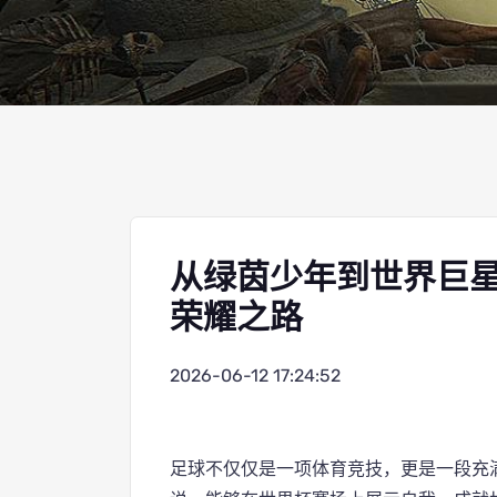
从绿茵少年到世界巨
荣耀之路
2026-06-12 17:24:52
足球不仅仅是一项体育竞技，更是一段充