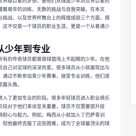
世界级巨星的梦想，是他们从绿茵少年到世界巨星的
藏着艰辛的训练、无数的挑战与自我突破。在本文
与挑战、以及世界杯舞台上的辉煌成就三个方面，揭
。这不仅是一个球员的职业生涯，更是一个从普通少
从少年到专业
所有的传奇球员都曾是绿茵场上不起眼的少年。在他
员自己对足球的深深热爱。很多球员从小就展现出与
。通过不断参加青少年赛事，接受专业训练，他们逐
崭露头角。
进入了更加专业的阶段。很多年轻球员进入职业俱乐
阶段对于他们来说至关重要，球员不仅需要提升技
持耐心与毅力。例如，梅西从小就加入了巴萨青训
，但他最终克服了这些困难，成为了全球最顶尖的球