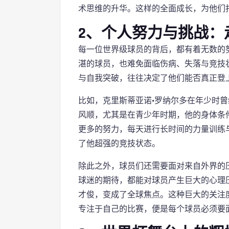
术思维的升华。这样的全面成长，为他们
2、个人努力与挑战：
每一位世界级球员的背后，都有着无数的
湛的球员，也难免面临伤病、失落与竞技
与自我突破，往往决定了他们能否真正登
比如，克里斯蒂亚诺·罗纳尔多在年少时
风顺，尤其是在青少年时期，他的身体条
更多的努力，每天进行长时间的力量训练
了他超强的竞技状态。
除此之外，球员们还需要面对来自外界的
球迷的期待，都能对球员产生巨大的心理
才俊，变成了全球焦点。这种巨大的关注
专注于自己的比赛，便是每个球员必须要