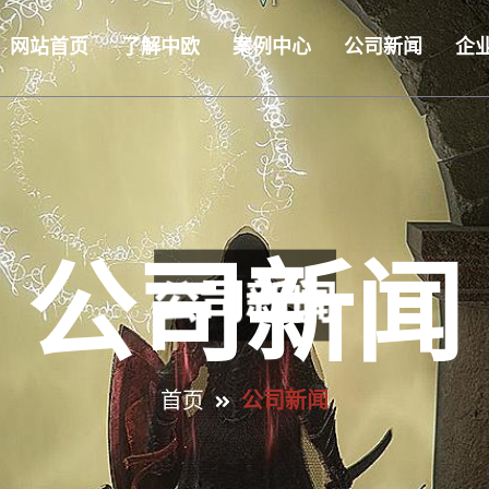
网站首页
了解中欧
案例中心
公司新闻
企
公司新闻
首页
公司新闻