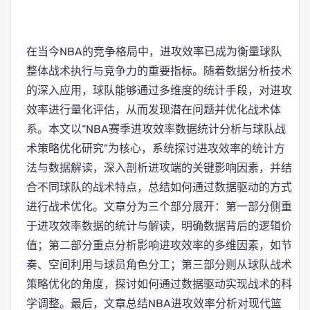
在当今NBA的竞争格局中，进攻效率已成为衡量球队
整体战术执行与竞争力的重要指标。随着数据分析技术
的深入应用，球队能够通过多维度的统计手段，对进攻
效率进行量化评估，从而发现潜在问题并优化战术体
系。本文以“NBA赛季进攻效率数据统计分析与球队战
术策略优化研究”为核心，系统探讨进攻效率的统计方
法与数据解读，深入剖析进攻端的关键影响因素，并结
合不同球队的战术特点，总结如何通过数据驱动的方式
进行战术优化。文章分为三个部分展开：第一部分侧重
于进攻效率数据的统计与解读，明确数据背后的逻辑价
值；第二部分重点分析影响进攻效率的多维因素，如节
奏、空间利用与球员角色分工；第三部分则从球队战术
策略优化的角度，探讨如何通过数据驱动实现战术的科
学调整。最后，文章总结NBA进攻效率分析对现代篮