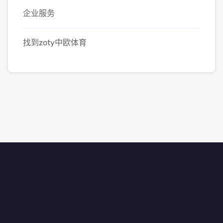
企业服务
找到zoty中欧体育