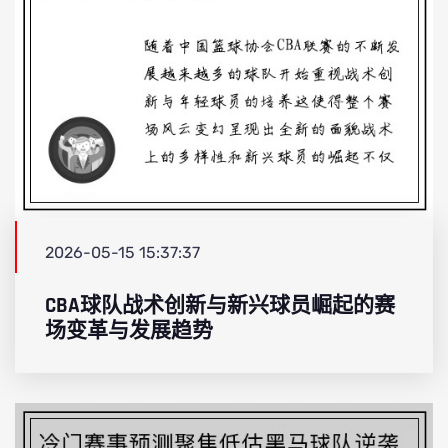
2026-05-15 15:37:37
CBA球队战术创新与新兴球员崛起的赛
场变革与发展趋势