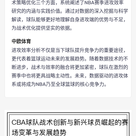
术策略优化三个方面，系统阐述了NBA赛季进攻效率
研究的内涵与实践价值。通过对数据的深入挖掘与科学
解读，球队能够更好地理解自身进攻端的优势与不足，
为战术优化提供坚实的依据。
中欧体育
进攻效率分析不仅是当下球队提升竞争力的重要途径，
更代表着篮球运动未来的发展趋势。随着数据技术的不
断进步，战术与效率的融合将更加紧密，球队在激烈的
赛季中也将更具战略主动性。未来，数据驱动的进攻体
系或将成为NBA乃至全球篮球的核心竞争力。