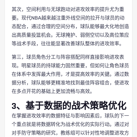
其次，空间利用与无球跑动对进攻效率的提升尤为重
要。现代NBA越来越注重外线空间的拉开与球员的动
态配合，通过合理的空间分布，球队能够最大化地创造
出高质量投篮机会。无球掩护、弱侧空切以及高位策应
等战术手段，往往能显著改善球队整体的进攻效率。
第三，球员角色分工与阵容搭配同样直接影响进攻表
现。明星球员的持球能力固然重要，但如何让角色球员
在体系中发挥最大作用，才是提高效率的关键。通过数
据分析，球队能够更精准地找到最佳阵容组合，使进攻
在多点开花的基础上更加流畅与高效。
3、基于数据的战术策略优化
在掌握进攻效率的数据特征与影响因素后，球队的下一
个重点就是将数据转化为战术优化的实际行动。通过对
对手防守策略的研究，教练组可以针对性地调整进攻方