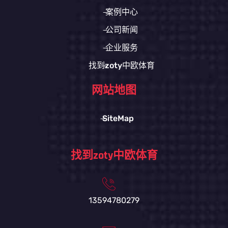
案例中心
公司新闻
企业服务
找到zoty中欧体育
网站地图
SiteMap
找到zoty中欧体育
13594780279