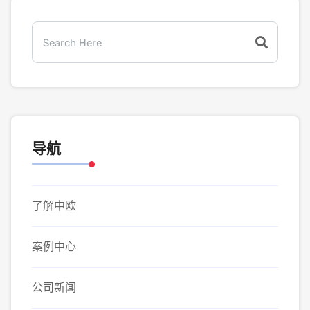
导航
了解中欧
案例中心
公司新闻