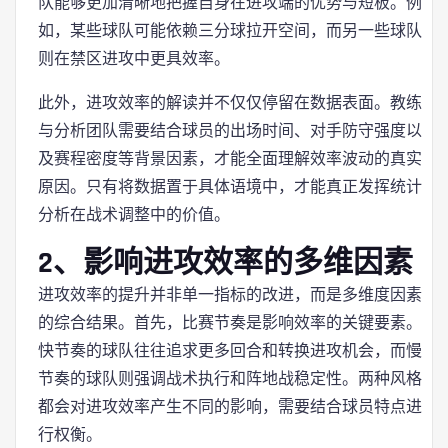
队能够更加清晰地把握自身在进攻端的优势与短板。例
如，某些球队可能依赖三分球拉开空间，而另一些球队
则在禁区进攻中更具效率。
此外，进攻效率的解读并不仅仅停留在数据表面。教练
与分析团队需要结合球员的出场时间、对手防守强度以
及赛程密度等背景因素，才能全面理解效率波动的真实
原因。只有将数据置于具体语境中，才能真正发挥统计
分析在战术调整中的价值。
2、影响进攻效率的多维因素
进攻效率的提升并非单一指标的改进，而是多维度因素
的综合结果。首先，比赛节奏是影响效率的关键要素。
快节奏的球队往往追求更多回合和转换进攻机会，而慢
节奏的球队则强调战术执行和阵地战稳定性。两种风格
都会对进攻效率产生不同的影响，需要结合球员特点进
行权衡。