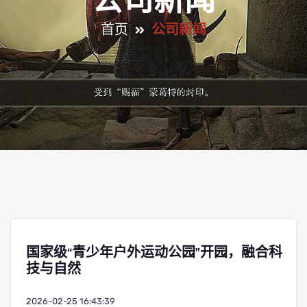
公司新闻
首页
公司新闻
国家级“青少年户外运动公园”开园，融合科
技与自然
2026-02-25 16:43:39