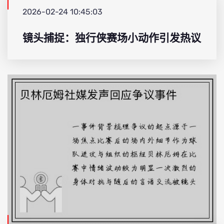
2026-02-24 10:45:03
镜头捕捉：独行侠赛场小动作引发热议