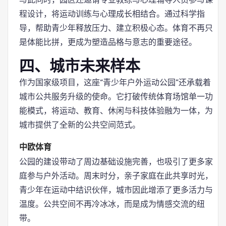
程设计，将运动训练与心理成长相结合。通过科学指
导，帮助青少年释放压力、建立积极心态。体育不再只
是体能比拼，更成为塑造品格与意志的重要途径。
四、城市未来样本
作为国家级项目，这座“青少年户外运动公园”还承载着
城市公共服务升级的使命。它打破传统体育场馆单一功
能模式，将运动、教育、休闲与科技体验融为一体，为
城市提供了全新的公共空间范式。
中欧体育
公园的建设带动了周边基础设施完善，也吸引了更多家
庭参与户外活动。周末时分，亲子家庭在此共享时光，
青少年在运动中结识伙伴，城市因此增添了更多活力与
温度。公共空间不再冷冰冰，而是成为情感交流的纽
带。