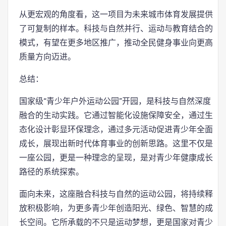
从更宏观的角度看，这一项目为未来城市体育发展提供
了可复制的样本。科技与自然并行、运动与教育结合的
模式，有望在更多地区推广，推动全民健身事业向更高
质量方向迈进。
总结：
国家级“青少年户外运动公园”开园，是科技与自然深度
融合的生动实践。它通过智能化设施保障安全，通过生
态化设计彰显环保理念，通过多元活动促进青少年全面
成长，展现出新时代体育事业的创新思路。这里不仅是
一座公园，更是一种理念的呈现，是对青少年健康成长
路径的系统探索。
面向未来，这座融合科技与自然的运动公园，将持续释
放积极影响，为更多青少年创造阳光、绿色、智慧的成
长空间。它所承载的不只是运动梦想，更是国家对青少