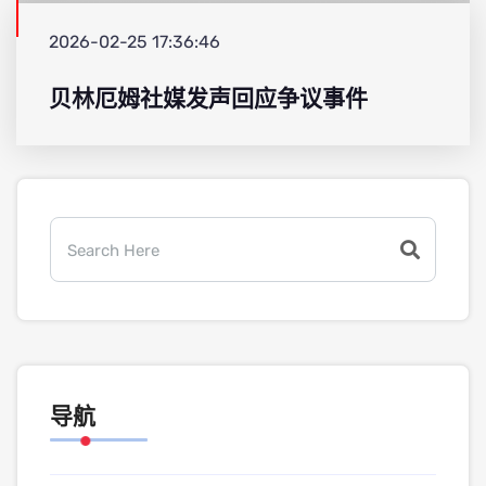
2026-02-25 17:36:46
贝林厄姆社媒发声回应争议事件
导航