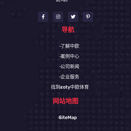
导航
了解中欧
案例中心
公司新闻
企业服务
找到zoty中欧体育
网站地图
SiteMap