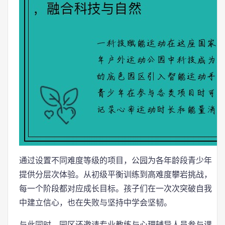
通过设置不同难度等级的项目，公园为各年龄段青少年
提供分层次体验。从初级平衡训练到高难度攀岩挑战，
每一个阶段都对应成长目标。孩子们在一次次突破自我
中建立信心，也在失败与坚持中学会坚韧。
与此同时，园区还邀请专业教练与心理辅导人员参与课